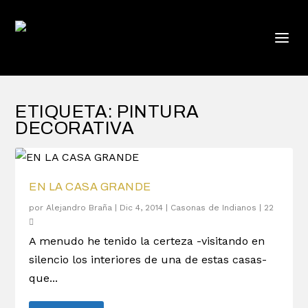
ETIQUETA:
PINTURA
DECORATIVA
EN LA CASA GRANDE
por
Alejandro Braña
|
Dic 4, 2014
|
Casonas de Indianos
|
22
A menudo he tenido la certeza -visitando en
silencio los interiores de una de estas casas-
que...