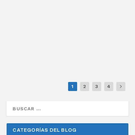
EL OTOÑO Y LAS HOJAS DE UN LIBRO
por
Alejandro Braña
|
Oct 12, 2015
|
Publicaciones
|
8
Esta foto pertenece al reportaje que realicé
en la Casa de Aquel Cabo, en Barcia, Santa
Eulalia de...
LEER MÁS
1
2
3
4
CATEGORÍAS DEL BLOG