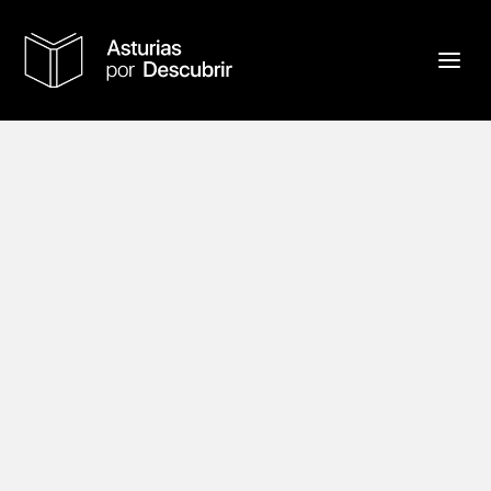
OVIEDO LA CIUDAD PALACIO 1880-1930
por
Ana Noriega
|
Dic 4, 2024
|
Publicaciones
|
8
Apenas había transcurrido una semana de la
publicación de “Casas sobre la Arena -
Ribadesella-”...
LEER MÁS