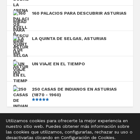
con
5.00
de
5
160 PALACIOS PARA DESCUBRIR ASTURIAS
LA QUINTA DE SELGAS, ASTURIAS
UN VIAJE EN EL TIEMPO
250 CASAS DE INDIANOS EN ASTURIAS
(1870 - 1960)
Valorado
con
5.00
de
5
Utilizamos cookies para ofrecerte la mejor experiencia en
nuestro sitio web. Puedes obtener más información sobre
Diseñado por
Elegant Themes
| Desarrollado por
las cookies que utilizamos, configurarlas, rechazar su uso o
WordPress
desactivarlas clicando en Configuración de Cookies.