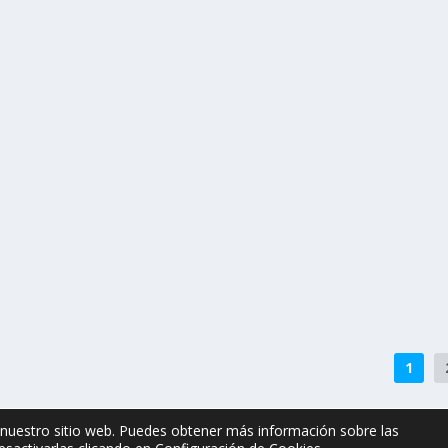
del oro (Valledor).
1
n nuestro sitio web. Puedes obtener más información sobre las