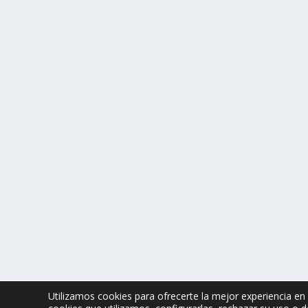
estudio.
LEER MÁS
TORRE DE VALLEDOR
por
Alejandro Braña
|
Dic 13, 2011
|
Palacios de Asturias
|
6
Desde el siglo XVI, una torre domina el paisaje del valle 
LEER MÁS
Utilizamos cookies para ofrecerte la mejor experiencia e