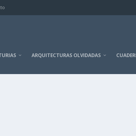
cto
TURIAS
ARQUITECTURAS OLVIDADAS
CUADER
menú indiano dentro de las Jornadas que han...