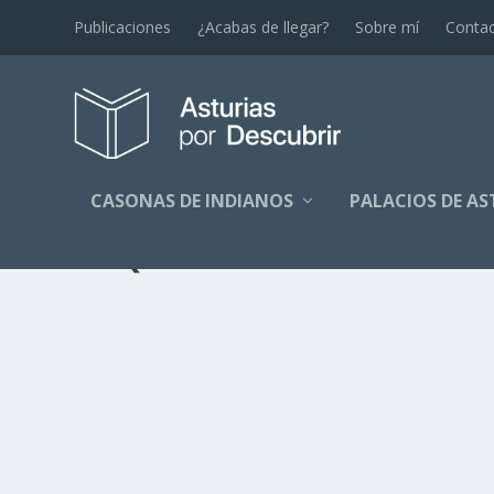
Publicaciones
¿Acabas de llegar?
Sobre mí
Conta
CASONAS DE INDIANOS
PALACIOS DE AS
ETIQUETA:
COCINA
MENÚ CON SABOR INDIANO
por
Alejandro Braña
|
May 26, 2015
|
Tierra de Indianos
|
6
Mañana y pasado van a poder disfrutar en Llanes de un 
LEER MÁS