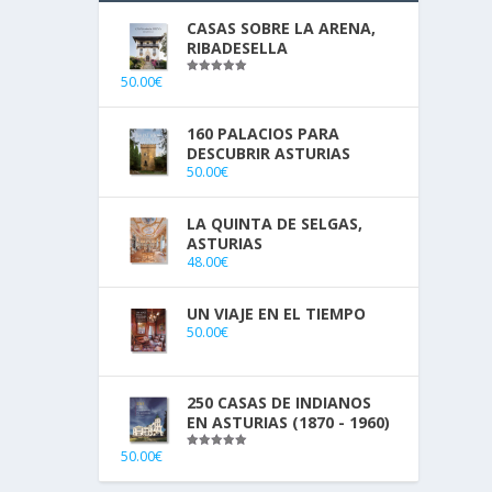
CASAS SOBRE LA ARENA,
RIBADESELLA
50.00
€
Valorado
con
5.00
de
5
160 PALACIOS PARA
DESCUBRIR ASTURIAS
50.00
€
endo
LA QUINTA DE SELGAS,
ASTURIAS
48.00
€
UN VIAJE EN EL TIEMPO
50.00
€
250 CASAS DE INDIANOS
EN ASTURIAS (1870 - 1960)
50.00
€
Valorado
con
5.00
de
5