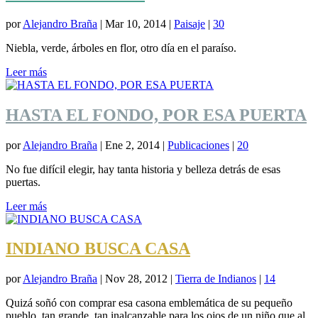
por
Alejandro Braña
|
Mar 10, 2014
|
Paisaje
|
30
Niebla, verde, árboles en flor, otro día en el paraíso.
Leer más
HASTA EL FONDO, POR ESA PUERTA
por
Alejandro Braña
|
Ene 2, 2014
|
Publicaciones
|
20
No fue difícil elegir, hay tanta historia y belleza detrás de esas
puertas.
Leer más
INDIANO BUSCA CASA
por
Alejandro Braña
|
Nov 28, 2012
|
Tierra de Indianos
|
14
Quizá soñó con comprar esa casona emblemática de su pequeño
pueblo, tan grande, tan inalcanzable para los ojos de un niño que al