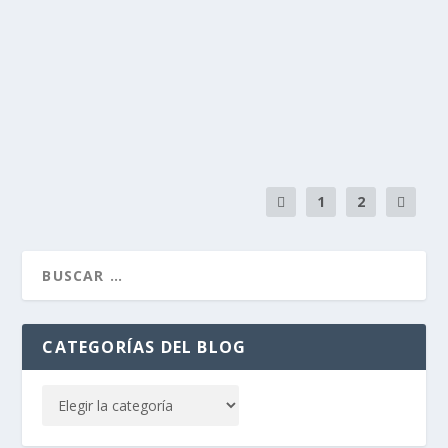
por
Alejandro Braña
|
Oct 4, 2011
|
Tierra de Indianos
|
26
Tengo mucho apego a estas fotos por muchos
motivos, creo que todos ellos confesables.
LEER MÁS
1
2
CATEGORÍAS DEL BLOG