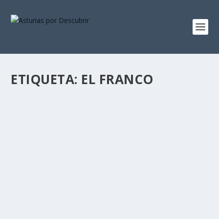
ETIQUETA:
EL FRANCO
EL DESPACHO EN PALACIO
por
Alejandro Braña
|
Nov 25, 2017
|
Casonas de Indianos
|
10
El Palacio Jardón finalmente se ha vendido. El último día
de la subasta entró la única oferta para...
LEER MÁS