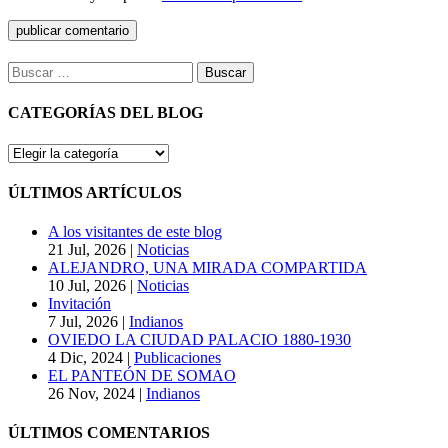
Buscar:
CATEGORÍAS DEL BLOG
CATEGORÍAS
DEL
BLOG
ÚLTIMOS ARTÍCULOS
A los visitantes de este blog
21 Jul, 2026
|
Noticias
ALEJANDRO, UNA MIRADA COMPARTIDA
10 Jul, 2026
|
Noticias
Invitación
7 Jul, 2026
|
Indianos
OVIEDO LA CIUDAD PALACIO 1880-1930
4 Dic, 2024
|
Publicaciones
EL PANTEÓN DE SOMAO
26 Nov, 2024
|
Indianos
ÚLTIMOS COMENTARIOS