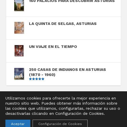
160 PALACIOS PARA DESCUBRIR ASTURIAS
LA QUINTA DE SELGAS, ASTURIAS
UN VIAJE EN EL TIEMPO
250 CASAS DE INDIANOS EN ASTURIAS
(1870 - 1960)
Valorado
con
5.00
de
5
Utilizamos cookies para ofrecerte la mejor experiencia en
nuestro sitio web. Puedes obtener más información sobre
Diseñado por
Elegant Themes
| Desarrollado por
las cookies que utilizamos, configurarlas, rechazar su uso o
WordPress
desactivarlas clicando en Configuración de Cookies.
Aviso legal
Política de privacidad
Política de cookies
Aceptar
Configuración de Cookies