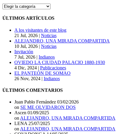
CATEGORÍAS
DEL
BLOG
ÚLTIMOS ARTÍCULOS
A los visitantes de este blog
21 Jul, 2026
|
Noticias
ALEJANDRO, UNA MIRADA COMPARTIDA
10 Jul, 2026
|
Noticias
Invitación
7 Jul, 2026
|
Indianos
OVIEDO LA CIUDAD PALACIO 1880-1930
4 Dic, 2024
|
Publicaciones
EL PANTEÓN DE SOMAO
26 Nov, 2024
|
Indianos
ÚLTIMOS COMENTARIOS
Juan Pablo Fernández
03/02/2026
on
SE ME OLVIDARON DOS
Ascen
01/09/2025
on
ALEJANDRO, UNA MIRADA COMPARTIDA
LENA
25/07/2025
on
ALEJANDRO, UNA MIRADA COMPARTIDA