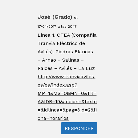
José (Grado)
el
17/04/2017 a las 20:17
Linea 1. CTEA (Compañia
Tranvia Eléctrico de
Avilés). Piedras Blancas
– Arnao – Salinas –
Raices – Avilés – La Luz
http://www.tranviaaviles.
es/es/index.asp?
MP=1&MS=0&MN=0&TR=
A&IDR=19&accion=&texto
=&idlinea=&pag=&id=2&fi
cha=horarios
RESPONDER