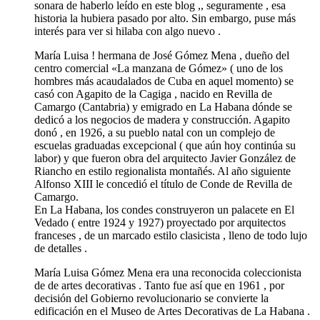
sonara de haberlo leído en este blog ,, seguramente , esa
historia la hubiera pasado por alto. Sin embargo, puse más
interés para ver si hilaba con algo nuevo .
María Luisa ! hermana de José Gómez Mena , dueño del
centro comercial «La manzana de Gómez» ( uno de los
hombres más acaudalados de Cuba en aquel momento) se
casó con Agapito de la Cagiga , nacido en Revilla de
Camargo (Cantabria) y emigrado en La Habana dónde se
dedicó a los negocios de madera y construcción. Agapito
donó , en 1926, a su pueblo natal con un complejo de
escuelas graduadas excepcional ( que aún hoy continúa su
labor) y que fueron obra del arquitecto Javier González de
Riancho en estilo regionalista montañés. Al año siguiente
Alfonso XIII le concedió el título de Conde de Revilla de
Camargo.
En La Habana, los condes construyeron un palacete en El
Vedado ( entre 1924 y 1927) proyectado por arquitectos
franceses , de un marcado estilo clasicista , lleno de todo lujo
de detalles .
María Luisa Gómez Mena era una reconocida coleccionista
de de artes decorativas . Tanto fue así que en 1961 , por
decisión del Gobierno revolucionario se convierte la
edificación en el Museo de Artes Decorativas de La Habana .