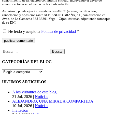
cumplimiento de la relación con nuestra entidad, incluyendo el envío de
comunicaciones en el marco de la citada relación.
Así mismo, puede ejercitar sus derechos ARCO (acceso, rectificación,
cancelación y oposición) ante ALEJANDRO BRAÑA, S.L, con dirección en
Avda. de La Camocha 335 33391 Vega – Gijón, Asturias, adjuntando fotocopia
de su DNI.
He leído y acepto la
Política de privacidad
*
Buscar:
CATEGORÍAS DEL BLOG
CATEGORÍAS
DEL
BLOG
ÚLTIMOS ARTÍCULOS
A los visitantes de este blog
21 Jul, 2026
|
Noticias
ALEJANDRO, UNA MIRADA COMPARTIDA
10 Jul, 2026
|
Noticias
Invitación