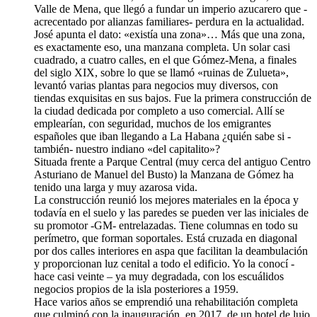
Valle de Mena, que llegó a fundar un imperio azucarero que -
acrecentado por alianzas familiares- perdura en la actualidad.
José apunta el dato: «existía una zona»… Más que una zona,
es exactamente eso, una manzana completa. Un solar casi
cuadrado, a cuatro calles, en el que Gómez-Mena, a finales
del siglo XIX, sobre lo que se llamó «ruinas de Zulueta»,
levantó varias plantas para negocios muy diversos, con
tiendas exquisitas en sus bajos. Fue la primera construcción de
la ciudad dedicada por completo a uso comercial. Allí se
emplearían, con seguridad, muchos de los emigrantes
españoles que iban llegando a La Habana ¿quién sabe si -
también- nuestro indiano «del capitalito»?
Situada frente a Parque Central (muy cerca del antiguo Centro
Asturiano de Manuel del Busto) la Manzana de Gómez ha
tenido una larga y muy azarosa vida.
La construcción reunió los mejores materiales en la época y
todavía en el suelo y las paredes se pueden ver las iniciales de
su promotor -GM- entrelazadas. Tiene columnas en todo su
perímetro, que forman soportales. Está cruzada en diagonal
por dos calles interiores en aspa que facilitan la deambulación
y proporcionan luz cenital a todo el edificio. Yo la conocí -
hace casi veinte – ya muy degradada, con los escuálidos
negocios propios de la isla posteriores a 1959.
Hace varios años se emprendió una rehabilitación completa
que culminó con la inauguración, en 2017, de un hotel de lujo