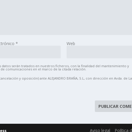
ctrónico
*
Web
datos serán tratados en nuestros ficheros, con la finalidad del mantenimiento y
 de comunicaciones en el marco de la citada relación.
, cancelación y oposición) ante ALEJANDRO BRAÑA, S.L, con dirección en Avda. de 
Aviso legal
Política 
ess