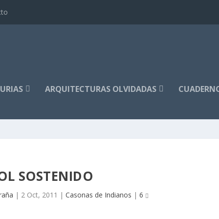
cto
TURIAS
ARQUITECTURAS OLVIDADAS
CUADERN
SOL SOSTENIDO
raña
|
2 Oct, 2011
|
Casonas de Indianos
|
6