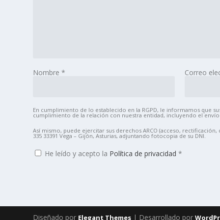
Nombre
*
Correo ele
En cumplimiento de lo establecido en la RGPD, le informamos que sus 
cumplimiento de la relación con nuestra entidad, incluyendo el envío
Así mismo, puede ejercitar sus derechos ARCO (acceso, rectificación
335 33391 Vega – Gijón, Asturias, adjuntando fotocopia de su DNI.
He leído y acepto la
Política de privacidad
*
Diseñado por
| Desarrollado por
Elegant Themes
WordPr