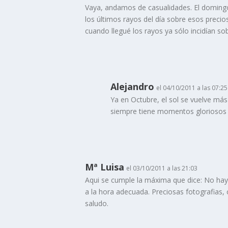
Vaya, andamos de casualidades. El domingo
los últimos rayos del día sobre esos preci
cuando llegué los rayos ya sólo incidían s
Alejandro
el 04/10/2011 a las 07:25
Ya en Octubre, el sol se vuelve más 
siempre tiene momentos gloriosos d
Mª Luisa
el 03/10/2011 a las 21:03
Aqui se cumple la máxima que dice: No ha
a la hora adecuada. Preciosas fotografias, 
saludo.