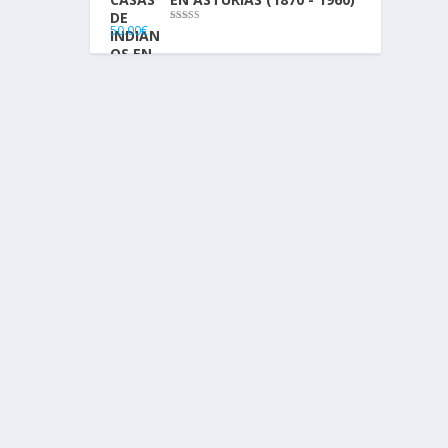
50.00
€
Valorado con
5.00
de 5