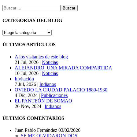
Buscar:
CATEGORÍAS DEL BLOG
CATEGORÍAS
DEL
BLOG
ÚLTIMOS ARTÍCULOS
A los visitantes de este blog
21 Jul, 2026
|
Noticias
ALEJANDRO, UNA MIRADA COMPARTIDA
10 Jul, 2026
|
Noticias
Invitación
7 Jul, 2026
|
Indianos
OVIEDO LA CIUDAD PALACIO 1880-1930
4 Dic, 2024
|
Publicaciones
EL PANTEÓN DE SOMAO
26 Nov, 2024
|
Indianos
ÚLTIMOS COMENTARIOS
Juan Pablo Fernández
03/02/2026
on
SE ME OLVIDARON DOS