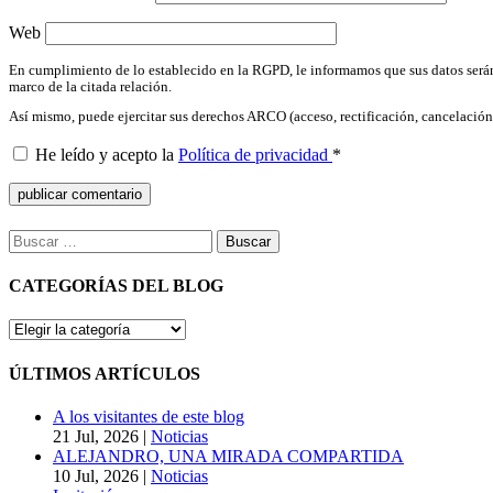
Web
En cumplimiento de lo establecido en la RGPD, le informamos que sus datos serán
marco de la citada relación.
Así mismo, puede ejercitar sus derechos ARCO (acceso, rectificación, cancelac
He leído y acepto la
Política de privacidad
*
Buscar:
CATEGORÍAS DEL BLOG
CATEGORÍAS
DEL
BLOG
ÚLTIMOS ARTÍCULOS
A los visitantes de este blog
21 Jul, 2026
|
Noticias
ALEJANDRO, UNA MIRADA COMPARTIDA
10 Jul, 2026
|
Noticias