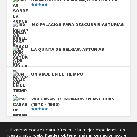
Valorado
con
5.00
de
5
160 PALACIOS PARA DESCUBRIR ASTURIAS
LA QUINTA DE SELGAS, ASTURIAS
UN VIAJE EN EL TIEMPO
250 CASAS DE INDIANOS EN ASTURIAS
(1870 - 1960)
Valorado
con
5.00
de
5
Utilizamos cookies para ofrecerte la mejor experiencia en
nuestro sitio web. Puedes obtener más información sobre
Diseñado por
Elegant Themes
| Desarrollado por