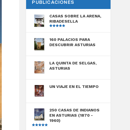
PUBLICACIONES
CASAS SOBRE LA ARENA,
RIBADESELLA
Valorado
con
5.00
de
5
160 PALACIOS PARA
DESCUBRIR ASTURIAS
LA QUINTA DE SELGAS,
ASTURIAS
UN VIAJE EN EL TIEMPO
250 CASAS DE INDIANOS
EN ASTURIAS (1870 -
1960)