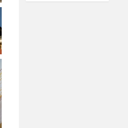
Valorado
con
5.00
de
5