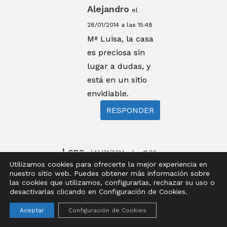
Alejandro
el
28/01/2014 a las 15:48
Mª Luisa, la casa
es preciosa sin
lugar a dudas, y
está en un sitio
envidiable.
RESPONDER
Lena
el 14/01/2014 a las 11:36
Utilizamos cookies para ofrecerte la mejor experiencia en
¿Y a mi que no se me ha
nuestro sitio web. Puedes obtener más información sobre
hecho nada largo el
las cookies que utilizamos, configurarlas, rechazar su uso o
desactivarlas clicando en Configuración de Cookies.
reportaje?
La verdad es que es una
Aceptar
Configuración de Cookies
casa que me ha gustado