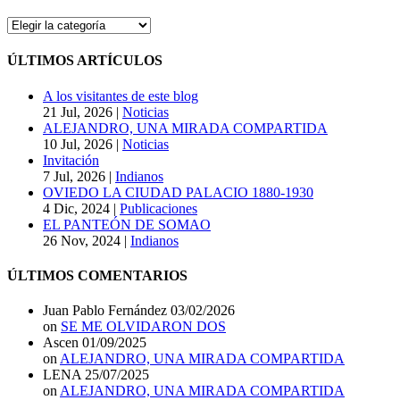
CATEGORÍAS
DEL
BLOG
ÚLTIMOS ARTÍCULOS
A los visitantes de este blog
21 Jul, 2026
|
Noticias
ALEJANDRO, UNA MIRADA COMPARTIDA
10 Jul, 2026
|
Noticias
Invitación
7 Jul, 2026
|
Indianos
OVIEDO LA CIUDAD PALACIO 1880-1930
4 Dic, 2024
|
Publicaciones
EL PANTEÓN DE SOMAO
26 Nov, 2024
|
Indianos
ÚLTIMOS COMENTARIOS
Juan Pablo Fernández
03/02/2026
on
SE ME OLVIDARON DOS
Ascen
01/09/2025
on
ALEJANDRO, UNA MIRADA COMPARTIDA
LENA
25/07/2025
on
ALEJANDRO, UNA MIRADA COMPARTIDA