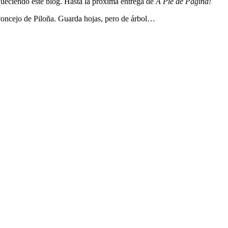
queciendo este blog. Hasta la próxima entrega de
A Pie de Página!
 concejo de Piloña. Guarda hojas, pero de árbol…