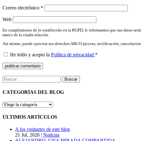
Correo electrónico
*
Web
En cumplimiento de lo establecido en la RGPD, le informamos que sus datos serán
marco de la citada relación.
Así mismo, puede ejercitar sus derechos ARCO (acceso, rectificación, cancelac
He leído y acepto la
Política de privacidad
*
Buscar:
CATEGORÍAS DEL BLOG
CATEGORÍAS
DEL
BLOG
ÚLTIMOS ARTÍCULOS
A los visitantes de este blog
21 Jul, 2026
|
Noticias
ALEJANDRO, UNA MIRADA COMPARTIDA