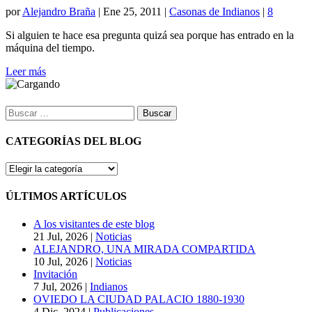
por
Alejandro Braña
|
Ene 25, 2011
|
Casonas de Indianos
|
8
Si alguien te hace esa pregunta quizá sea porque has entrado en la
máquina del tiempo.
Leer más
Buscar:
CATEGORÍAS DEL BLOG
CATEGORÍAS
DEL
BLOG
ÚLTIMOS ARTÍCULOS
A los visitantes de este blog
21 Jul, 2026
|
Noticias
ALEJANDRO, UNA MIRADA COMPARTIDA
10 Jul, 2026
|
Noticias
Invitación
7 Jul, 2026
|
Indianos
OVIEDO LA CIUDAD PALACIO 1880-1930
4 Dic, 2024
|
Publicaciones