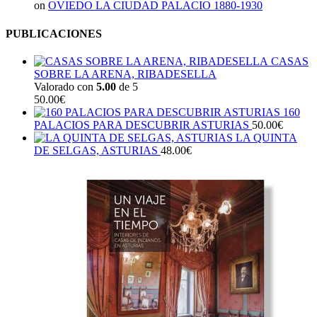
on
OVIEDO LA CIUDAD PALACIO 1880-1930
PUBLICACIONES
CASAS
SOBRE LA ARENA, RIBADESELLA
Valorado con
5.00
de 5
50.00
€
160
PALACIOS PARA DESCUBRIR ASTURIAS
50.00
€
LA QUINTA
DE SELGAS, ASTURIAS
48.00
€