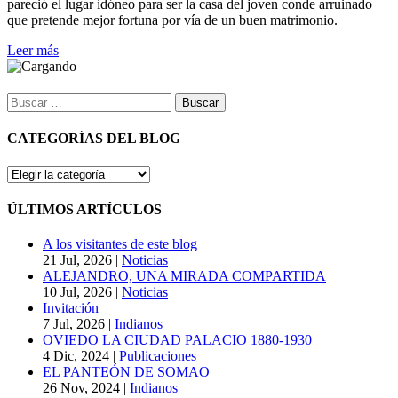
pareció el lugar idóneo para ser la casa del joven conde arruinado
que pretende mejor fortuna por vía de un buen matrimonio.
Leer más
Buscar:
CATEGORÍAS DEL BLOG
CATEGORÍAS
DEL
BLOG
ÚLTIMOS ARTÍCULOS
A los visitantes de este blog
21 Jul, 2026
|
Noticias
ALEJANDRO, UNA MIRADA COMPARTIDA
10 Jul, 2026
|
Noticias
Invitación
7 Jul, 2026
|
Indianos
OVIEDO LA CIUDAD PALACIO 1880-1930
4 Dic, 2024
|
Publicaciones
EL PANTEÓN DE SOMAO
26 Nov, 2024
|
Indianos