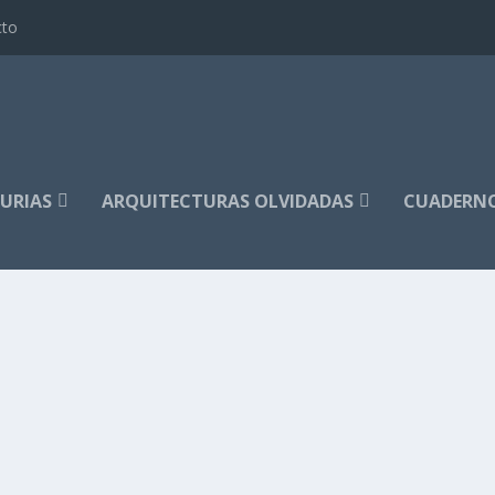
cto
TURIAS
ARQUITECTURAS OLVIDADAS
CUADERN
s. La primera parte está aquí. Reproduzco...