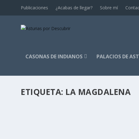
Publicaciones
¿Acabas de llegar?
Sobre mí
Conta
CASONAS DE INDIANOS
PALACIOS DE AS
ETIQUETA:
LA MAGDALENA
INDIANOS EN EL JARDÍN II
por
Alejandro Braña
|
Oct 2, 2015
|
Jardines
|
6
Seguimos con nuestro recorrido por los jardines indiano