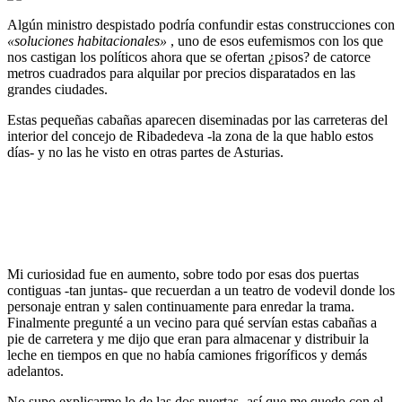
Algún ministro despistado podría confundir estas construcciones con
«soluciones habitacionales»
, uno de esos eufemismos con los que
nos castigan los políticos ahora que se ofertan ¿pisos? de catorce
metros cuadrados para alquilar por precios disparatados en las
grandes ciudades.
Estas pequeñas cabañas aparecen diseminadas por las carreteras del
interior del concejo de Ribadedeva -la zona de la que hablo estos
días- y no las he visto en otras partes de Asturias.
Mi curiosidad fue en aumento, sobre todo por esas dos puertas
contiguas -tan juntas- que recuerdan a un teatro de vodevil donde los
personaje entran y salen continuamente para enredar la trama.
Finalmente pregunté a un vecino para qué servían estas cabañas a
pie de carretera y me dijo que eran para almacenar y distribuir la
leche en tiempos en que no había camiones frigoríficos y demás
adelantos.
No supo explicarme lo de las dos puertas -así que me quedo con el