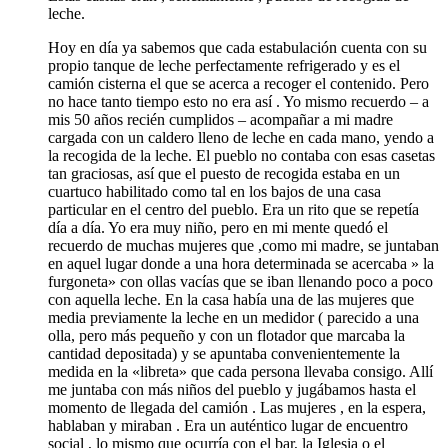
leche.
Hoy en día ya sabemos que cada estabulación cuenta con su
propio tanque de leche perfectamente refrigerado y es el
camión cisterna el que se acerca a recoger el contenido. Pero
no hace tanto tiempo esto no era así . Yo mismo recuerdo – a
mis 50 años recién cumplidos – acompañar a mi madre
cargada con un caldero lleno de leche en cada mano, yendo a
la recogida de la leche. El pueblo no contaba con esas casetas
tan graciosas, así que el puesto de recogida estaba en un
cuartuco habilitado como tal en los bajos de una casa
particular en el centro del pueblo. Era un rito que se repetía
día a día. Yo era muy niño, pero en mi mente quedó el
recuerdo de muchas mujeres que ,como mi madre, se juntaban
en aquel lugar donde a una hora determinada se acercaba » la
furgoneta» con ollas vacías que se iban llenando poco a poco
con aquella leche. En la casa había una de las mujeres que
media previamente la leche en un medidor ( parecido a una
olla, pero más pequeño y con un flotador que marcaba la
cantidad depositada) y se apuntaba convenientemente la
medida en la «libreta» que cada persona llevaba consigo. Allí
me juntaba con más niños del pueblo y jugábamos hasta el
momento de llegada del camión . Las mujeres , en la espera,
hablaban y miraban . Era un auténtico lugar de encuentro
social , lo mismo que ocurría con el bar, la Iglesia o el