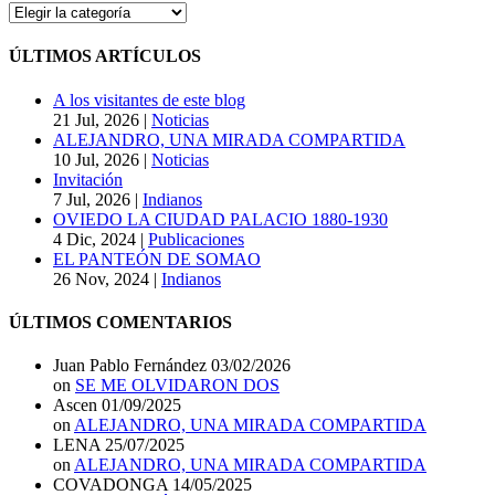
CATEGORÍAS
DEL
BLOG
ÚLTIMOS ARTÍCULOS
A los visitantes de este blog
21 Jul, 2026
|
Noticias
ALEJANDRO, UNA MIRADA COMPARTIDA
10 Jul, 2026
|
Noticias
Invitación
7 Jul, 2026
|
Indianos
OVIEDO LA CIUDAD PALACIO 1880-1930
4 Dic, 2024
|
Publicaciones
EL PANTEÓN DE SOMAO
26 Nov, 2024
|
Indianos
ÚLTIMOS COMENTARIOS
Juan Pablo Fernández
03/02/2026
on
SE ME OLVIDARON DOS
Ascen
01/09/2025
on
ALEJANDRO, UNA MIRADA COMPARTIDA
LENA
25/07/2025
on
ALEJANDRO, UNA MIRADA COMPARTIDA
COVADONGA
14/05/2025