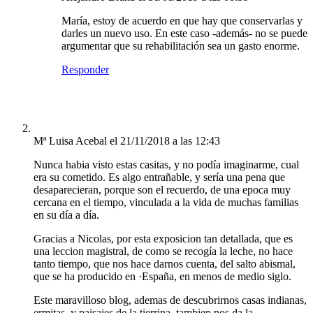
María, estoy de acuerdo en que hay que conservarlas y
darles un nuevo uso. En este caso -además- no se puede
argumentar que su rehabilitación sea un gasto enorme.
Responder
Mª Luisa Acebal
el 21/11/2018 a las 12:43
Nunca habia visto estas casitas, y no podía imaginarme, cual
era su cometido. Es algo entrañable, y sería una pena que
desaparecieran, porque son el recuerdo, de una epoca muy
cercana en el tiempo, vinculada a la vida de muchas familias
en su día a día.
Gracias a Nicolas, por esta exposicion tan detallada, que es
una leccion magistral, de como se recogía la leche, no hace
tanto tiempo, que nos hace darnos cuenta, del salto abismal,
que se ha producido en ·España, en menos de medio siglo.
Este maravilloso blog, ademas de descubrirnos casas indianas,
ermitas, y paisajes de la tierrina, tambien nos da la