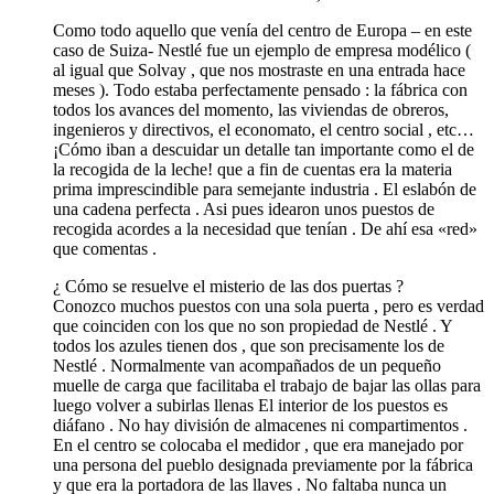
Como todo aquello que venía del centro de Europa – en este
caso de Suiza- Nestlé fue un ejemplo de empresa modélico (
al igual que Solvay , que nos mostraste en una entrada hace
meses ). Todo estaba perfectamente pensado : la fábrica con
todos los avances del momento, las viviendas de obreros,
ingenieros y directivos, el economato, el centro social , etc…
¡Cómo iban a descuidar un detalle tan importante como el de
la recogida de la leche! que a fin de cuentas era la materia
prima imprescindible para semejante industria . El eslabón de
una cadena perfecta . Asi pues idearon unos puestos de
recogida acordes a la necesidad que tenían . De ahí esa «red»
que comentas .
¿ Cómo se resuelve el misterio de las dos puertas ?
Conozco muchos puestos con una sola puerta , pero es verdad
que coinciden con los que no son propiedad de Nestlé . Y
todos los azules tienen dos , que son precisamente los de
Nestlé . Normalmente van acompañados de un pequeño
muelle de carga que facilitaba el trabajo de bajar las ollas para
luego volver a subirlas llenas El interior de los puestos es
diáfano . No hay división de almacenes ni compartimentos .
En el centro se colocaba el medidor , que era manejado por
una persona del pueblo designada previamente por la fábrica
y que era la portadora de las llaves . No faltaba nunca un