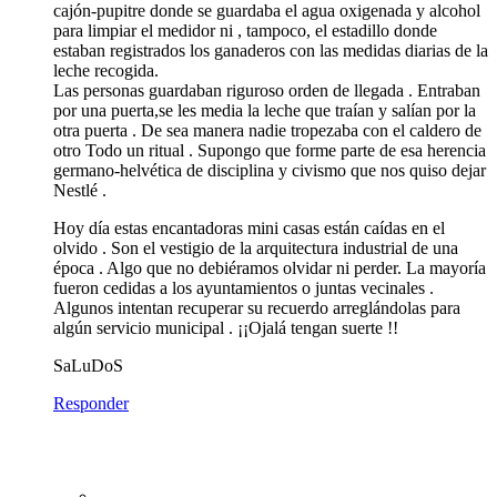
cajón-pupitre donde se guardaba el agua oxigenada y alcohol
para limpiar el medidor ni , tampoco, el estadillo donde
estaban registrados los ganaderos con las medidas diarias de la
leche recogida.
Las personas guardaban riguroso orden de llegada . Entraban
por una puerta,se les media la leche que traían y salían por la
otra puerta . De sea manera nadie tropezaba con el caldero de
otro Todo un ritual . Supongo que forme parte de esa herencia
germano-helvética de disciplina y civismo que nos quiso dejar
Nestlé .
Hoy día estas encantadoras mini casas están caídas en el
olvido . Son el vestigio de la arquitectura industrial de una
época . Algo que no debiéramos olvidar ni perder. La mayoría
fueron cedidas a los ayuntamientos o juntas vecinales .
Algunos intentan recuperar su recuerdo arreglándolas para
algún servicio municipal . ¡¡Ojalá tengan suerte !!
SaLuDoS
Responder