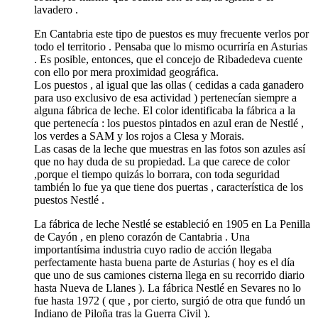
lavadero .
En Cantabria este tipo de puestos es muy frecuente verlos por
todo el territorio . Pensaba que lo mismo ocurriría en Asturias
. Es posible, entonces, que el concejo de Ribadedeva cuente
con ello por mera proximidad geográfica.
Los puestos , al igual que las ollas ( cedidas a cada ganadero
para uso exclusivo de esa actividad ) pertenecían siempre a
alguna fábrica de leche. El color identificaba la fábrica a la
que pertenecía : los puestos pintados en azul eran de Nestlé ,
los verdes a SAM y los rojos a Clesa y Morais.
Las casas de la leche que muestras en las fotos son azules así
que no hay duda de su propiedad. La que carece de color
,porque el tiempo quizás lo borrara, con toda seguridad
también lo fue ya que tiene dos puertas , característica de los
puestos Nestlé .
La fábrica de leche Nestlé se estableció en 1905 en La Penilla
de Cayón , en pleno corazón de Cantabria . Una
importantísima industria cuyo radio de acción llegaba
perfectamente hasta buena parte de Asturias ( hoy es el día
que uno de sus camiones cisterna llega en su recorrido diario
hasta Nueva de Llanes ). La fábrica Nestlé en Sevares no lo
fue hasta 1972 ( que , por cierto, surgió de otra que fundó un
Indiano de Piloña tras la Guerra Civil ).