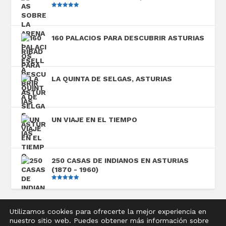
Valorado
con
5.00
de
5
160 PALACIOS PARA DESCUBRIR ASTURIAS
LA QUINTA DE SELGAS, ASTURIAS
UN VIAJE EN EL TIEMPO
250 CASAS DE INDIANOS EN ASTURIAS
(1870 - 1960)
Valorado
con
5.00
de
5
Utilizamos cookies para ofrecerte la mejor experiencia en
nuestro sitio web. Puedes obtener más información sobre
Diseñado por
Elegant Themes
| Desarrollado por