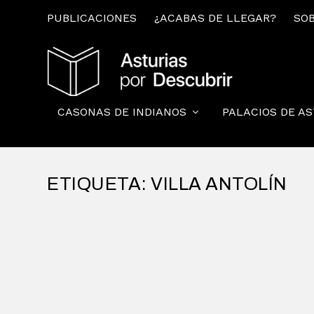
PUBLICACIONES
¿ACABAS DE LLEGAR?
SOB
CASONAS DE INDIANOS
PALACIOS DE A
ETIQUETA:
VILLA ANTOLÍN
MIRANDO ASTURIAS DESDE UNA CASA DE I
por
Alejandro Braña
|
May 21, 2014
|
Tierra de Indianos
|
23
Ayer estuve en Llanes, dando una charla sobre
LEER MÁS