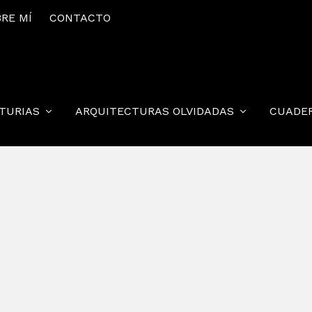
RE MÍ
CONTACTO
STURIAS
ARQUITECTURAS OLVIDADAS
CUADE
NDIANOS II
 indianos a un grupo de profesores del Oriente de Asturia