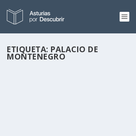
ETIQUETA:
PALACIO DE
MONTENEGRO
NOTICIAS DE AMÉRICA
por
Alejandro Braña
|
Dic 12, 2013
|
Pueblos
|
12
Sólo ella quedó en pie tras el incendio que devastó
Castropol en 1587.
LEER MÁS