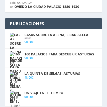
Lidia
05/12/2024
OVIEDO LA CIUDAD PALACIO 1880-1930
on
PUBLICACIONES
CASAS SOBRE LA ARENA, RIBADESELLA
50.00
€
Valorado con
5.00
de 5
160 PALACIOS PARA DESCUBRIR ASTURIAS
50.00
€
LA QUINTA DE SELGAS, ASTURIAS
48.00
€
UN VIAJE EN EL TIEMPO
50.00
€