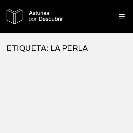
ETIQUETA:
LA PERLA
EN UN TIEMPO DE CENEFAS
por
Alejandro Braña
|
Jun 18, 2018
|
Tierra de Indianos
|
10
Cuando escribo la palabra guardamalleta en
el buscador de mi archivo fotográfico,
aparecen...
LEER MÁS