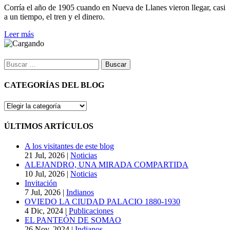
Corría el año de 1905 cuando en Nueva de Llanes vieron llegar, casi
a un tiempo, el tren y el dinero.
Leer más
Buscar:
CATEGORÍAS DEL BLOG
CATEGORÍAS
DEL
BLOG
ÚLTIMOS ARTÍCULOS
A los visitantes de este blog
21 Jul, 2026
|
Noticias
ALEJANDRO, UNA MIRADA COMPARTIDA
10 Jul, 2026
|
Noticias
Invitación
7 Jul, 2026
|
Indianos
OVIEDO LA CIUDAD PALACIO 1880-1930
4 Dic, 2024
|
Publicaciones
EL PANTEÓN DE SOMAO
26 Nov, 2024
|
Indianos