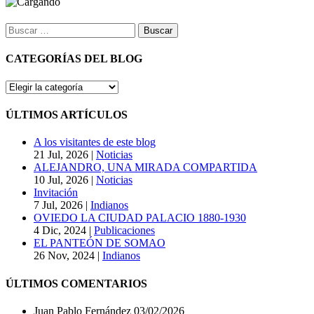
Buscar:
CATEGORÍAS DEL BLOG
CATEGORÍAS
DEL
BLOG
ÚLTIMOS ARTÍCULOS
A los visitantes de este blog
21 Jul, 2026
|
Noticias
ALEJANDRO, UNA MIRADA COMPARTIDA
10 Jul, 2026
|
Noticias
Invitación
7 Jul, 2026
|
Indianos
OVIEDO LA CIUDAD PALACIO 1880-1930
4 Dic, 2024
|
Publicaciones
EL PANTEÓN DE SOMAO
26 Nov, 2024
|
Indianos
ÚLTIMOS COMENTARIOS
Juan Pablo Fernández
03/02/2026