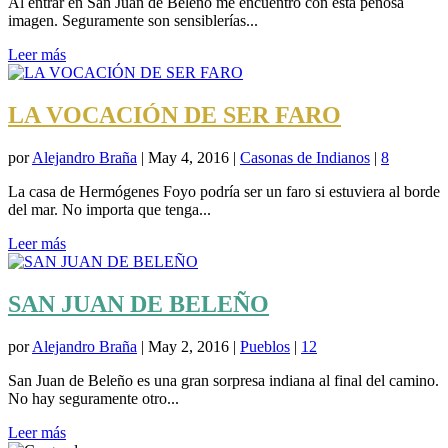
Al entrar en San Juan de Beleño me encuentro con esta penosa
imagen. Seguramente son sensiblerías...
Leer más
LA VOCACIÓN DE SER FARO
por
Alejandro Braña
|
May 4, 2016
|
Casonas de Indianos
|
8
La casa de Hermógenes Foyo podría ser un faro si estuviera al borde
del mar. No importa que tenga...
Leer más
SAN JUAN DE BELEÑO
por
Alejandro Braña
|
May 2, 2016
|
Pueblos
|
12
San Juan de Beleño es una gran sorpresa indiana al final del camino.
No hay seguramente otro...
Leer más