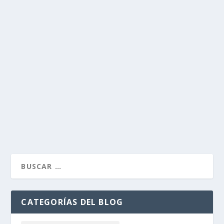
EL DÍA DE AYER
por
Alejandro Braña
|
May 26, 2013
|
Cuaderno de Campo
|
8
Estaba buscando exteriores para unas fotos que tengo
que hacer próximamente, pero las cosas aparecen sin
más por el camino.
LEER MÁS
CATEGORÍAS DEL BLOG