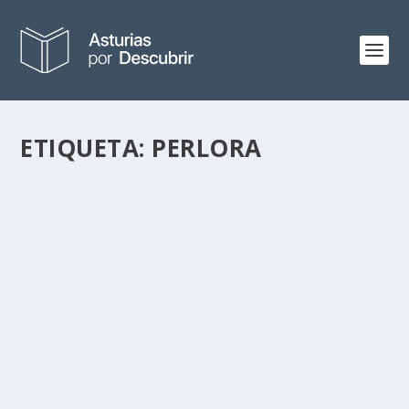
ETIQUETA:
PERLORA
EL MURMULLO DEL AGUA
por
Alejandro Braña
|
Jun 1, 2015
|
Publicaciones
|
2
Hasta la llegada a la mayoría de casas del agua
corriente -y más tarde de la lavadora- las mujeres...
LEER MÁS