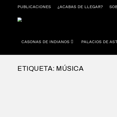
PUBLICACIONES
¿ACABAS DE LLEGAR?
SOB
CASONAS DE INDIANOS
PALACIOS DE AS
ETIQUETA:
MÚSICA
MÚSICA EN UN CASTRO
por
Alejandro Braña
|
Oct 22, 2015
|
Otras Arquitecturas
,
Otr
Es sabido que la música no suena igual en tod