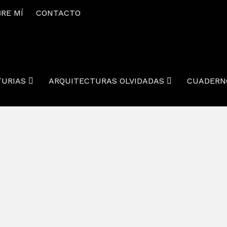
RE MÍ
CONTACTO
TURIAS
ARQUITECTURAS OLVIDADAS
CUADERN
as Construcciones
|
4
as partes. Siempre es especial cuando puedes...