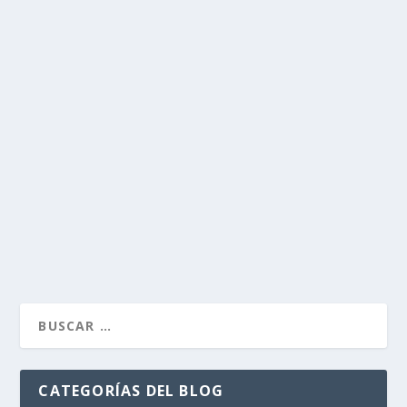
LEER MÁS
EN LASTRES
por
Alejandro Braña
|
Dic 10, 2013
|
Paisaje
|
4
Esta mañana temprano estaba en Lastres. Cielo limpio
y vista despejada de la costa hacia el Oriente. Frío.
LEER MÁS
CATEGORÍAS DEL BLOG