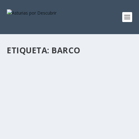
ETIQUETA:
BARCO
UNA IMAGEN, 170 PALABRAS
por
Alejandro Braña
|
Mar 27, 2014
|
Tierra de Indianos
|
10
Ahora que se cumple el 175 aniversario de la invención
de la fotografía, dos pequeñas reflexiones sobre una
foto.
LEER MÁS