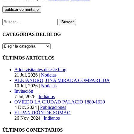
Buscar:
CATEGORÍAS DEL BLOG
CATEGORÍAS
DEL
BLOG
ÚLTIMOS ARTÍCULOS
A los visitantes de este blog
21 Jul, 2026
|
Noticias
ALEJANDRO, UNA MIRADA COMPARTIDA
10 Jul, 2026
|
Noticias
Invitación
7 Jul, 2026
|
Indianos
OVIEDO LA CIUDAD PALACIO 1880-1930
4 Dic, 2024
|
Publicaciones
EL PANTEÓN DE SOMAO
26 Nov, 2024
|
Indianos
ÚLTIMOS COMENTARIOS