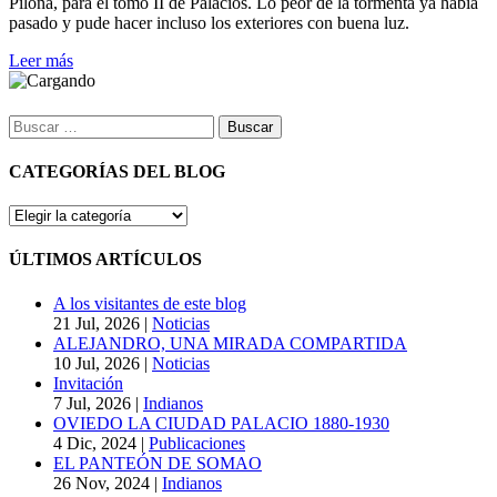
Piloña, para el tomo II de Palacios. Lo peor de la tormenta ya había
pasado y pude hacer incluso los exteriores con buena luz.
Leer más
Buscar:
CATEGORÍAS DEL BLOG
CATEGORÍAS
DEL
BLOG
ÚLTIMOS ARTÍCULOS
A los visitantes de este blog
21 Jul, 2026
|
Noticias
ALEJANDRO, UNA MIRADA COMPARTIDA
10 Jul, 2026
|
Noticias
Invitación
7 Jul, 2026
|
Indianos
OVIEDO LA CIUDAD PALACIO 1880-1930
4 Dic, 2024
|
Publicaciones
EL PANTEÓN DE SOMAO
26 Nov, 2024
|
Indianos