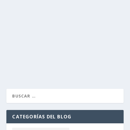
RUINA BARROCA
por
Alejandro Braña
|
May 31, 2011
|
Palacios de Asturias
|
8
El Palacio de Celles está considerado como una de las
mejores muestras de arquitectura civil barroca de
España.
LEER MÁS
CATEGORÍAS DEL BLOG