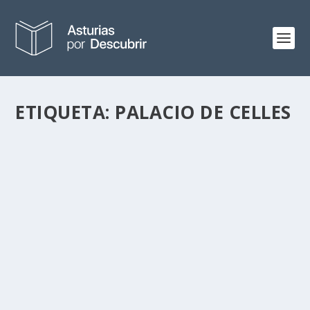
ETIQUETA:
PALACIO DE CELLES
SE MIRAN
por
Alejandro Braña
|
Dic 11, 2016
|
Paisaje
|
0
Es imposible no quedar fascinado por el paisaje y la luz
de Asturias en esta época del año. Por...
LEER MÁS