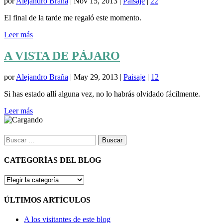
por
Alejandro Braña
|
Nov 15, 2013
|
Paisaje
|
22
El final de la tarde me regaló este momento.
Leer más
A VISTA DE PÁJARO
por
Alejandro Braña
|
May 29, 2013
|
Paisaje
|
12
Si has estado allí alguna vez, no lo habrás olvidado fácilmente.
Leer más
Buscar:
CATEGORÍAS DEL BLOG
CATEGORÍAS
DEL
BLOG
ÚLTIMOS ARTÍCULOS
A los visitantes de este blog