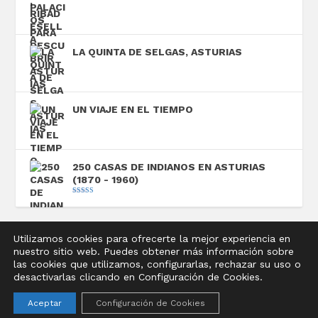
LA QUINTA DE SELGAS, ASTURIAS
UN VIAJE EN EL TIEMPO
250 CASAS DE INDIANOS EN ASTURIAS
(1870 - 1960)
Valorado con
5.00
de 5
Utilizamos cookies para ofrecerte la mejor experiencia en
nuestro sitio web. Puedes obtener más información sobre
Diseñado por
Elegant Themes
| Desarrollado por
las cookies que utilizamos, configurarlas, rechazar su uso o
WordPress
desactivarlas clicando en Configuración de Cookies.
Aviso legal
Política de privacidad
Política de cookies
Aceptar
Configuración de Cookies
Condiciones de compra