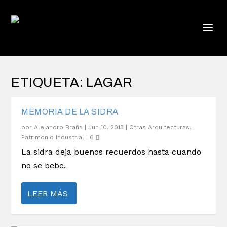
ETIQUETA:
LAGAR
MEMORIA DE LA SIDRA
por
Alejandro Braña
|
Jun 10, 2013
|
Otras Arquitecturas
,
Patrimonio Industrial
|
6
La sidra deja buenos recuerdos hasta cuando
no se bebe.
LEER MÁS