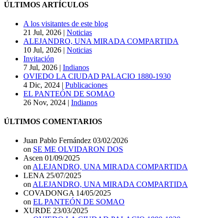
BLOG
ÚLTIMOS ARTÍCULOS
A los visitantes de este blog
21 Jul, 2026
|
Noticias
ALEJANDRO, UNA MIRADA COMPARTIDA
10 Jul, 2026
|
Noticias
Invitación
7 Jul, 2026
|
Indianos
OVIEDO LA CIUDAD PALACIO 1880-1930
4 Dic, 2024
|
Publicaciones
EL PANTEÓN DE SOMAO
26 Nov, 2024
|
Indianos
ÚLTIMOS COMENTARIOS
Juan Pablo Fernández
03/02/2026
on
SE ME OLVIDARON DOS
Ascen
01/09/2025
on
ALEJANDRO, UNA MIRADA COMPARTIDA
LENA
25/07/2025
on
ALEJANDRO, UNA MIRADA COMPARTIDA
COVADONGA
14/05/2025
on
EL PANTEÓN DE SOMAO
XURDE
23/03/2025