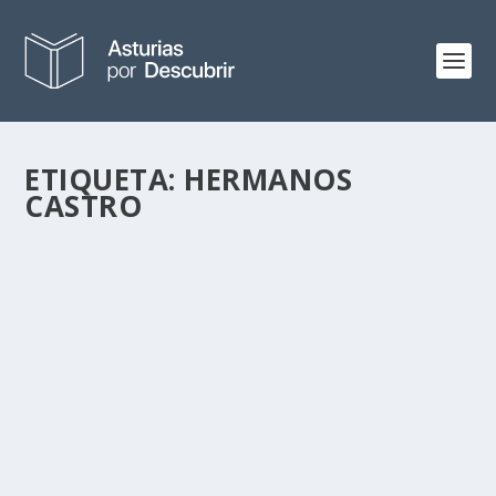
ETIQUETA:
HERMANOS
CASTRO
BALADA TRISTE DE VILLA ISABEL
por
Alejandro Braña
|
Oct 17, 2015
|
Casonas de Indianos
|
15
Son tantas las casas de indianos en venta o
abandonadas, que me da un bajón cada vez que pienso
en...
LEER MÁS