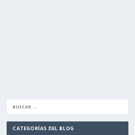
SOBRE LA ORILLA
por
Alejandro Braña
|
Oct 14, 2015
|
Paisaje
|
6
Con el último rayo de sol el río Nalón se congela para
siempre convertido en espejo. Sabe que...
LEER MÁS
CATEGORÍAS DEL BLOG