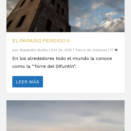
EL PARAÍSO PERDIDO II
por
Alejandro Braña
|
Oct 24, 2012
|
Tierra de Indianos
|
17
En los alrededores todo el mundo la conoce
como la “Torre del Difuntín”.
LEER MÁS