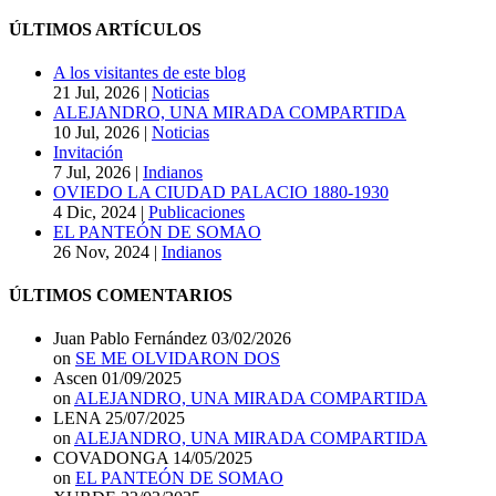
DEL
BLOG
ÚLTIMOS ARTÍCULOS
A los visitantes de este blog
21 Jul, 2026
|
Noticias
ALEJANDRO, UNA MIRADA COMPARTIDA
10 Jul, 2026
|
Noticias
Invitación
7 Jul, 2026
|
Indianos
OVIEDO LA CIUDAD PALACIO 1880-1930
4 Dic, 2024
|
Publicaciones
EL PANTEÓN DE SOMAO
26 Nov, 2024
|
Indianos
ÚLTIMOS COMENTARIOS
Juan Pablo Fernández
03/02/2026
on
SE ME OLVIDARON DOS
Ascen
01/09/2025
on
ALEJANDRO, UNA MIRADA COMPARTIDA
LENA
25/07/2025
on
ALEJANDRO, UNA MIRADA COMPARTIDA
COVADONGA
14/05/2025
on
EL PANTEÓN DE SOMAO