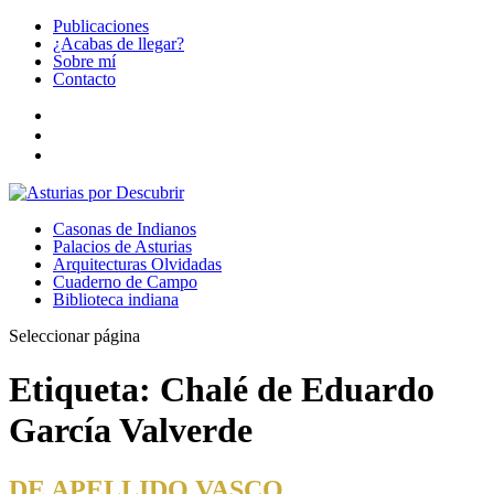
Publicaciones
¿Acabas de llegar?
Sobre mí
Contacto
Casonas de Indianos
Palacios de Asturias
Arquitecturas Olvidadas
Cuaderno de Campo
Biblioteca indiana
Seleccionar página
Etiqueta:
Chalé de Eduardo
García Valverde
DE APELLIDO VASCO