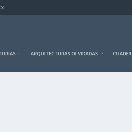
cto
TURIAS
ARQUITECTURAS OLVIDADAS
CUADER
ras Arquitecturas
|
6
bra hoy para mostrar dos camposantos muy...