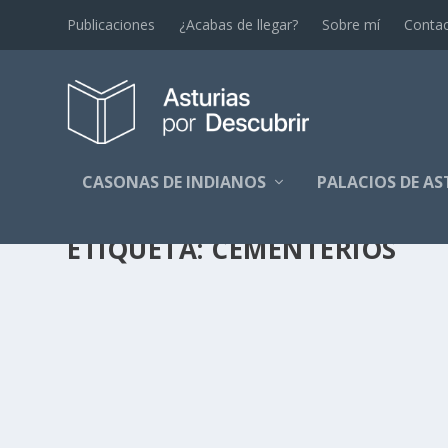
Publicaciones
¿Acabas de llegar?
Sobre mí
Conta
CASONAS DE INDIANOS
PALACIOS DE AS
ETIQUETA:
CEMENTERIOS
DE CAMPOSANTOS
por
Alejandro Braña
|
Nov 2, 2018
|
Arquitectura Funeraria
,
Ot
Aprovecho la coartada del Día de Difuntos que se cele
LEER MÁS