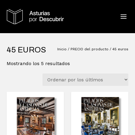
45 EUROS
Inicio
/ PRECIO del producto / 45 euros
O
Mostrando los 5 resultados
r
d
e
n
a
d
o
p