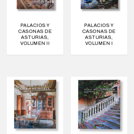
o
r
l
PALACIOS Y
PALACIOS Y
o
CASONAS DE
CASONAS DE
s
ASTURIAS,
ASTURIAS,
ú
VOLUMEN II
VOLUMEN I
l
t
i
m
o
s