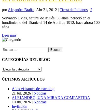
por
Alejandro Braña
|
Abr 21, 2012
|
Tierra de Indianos
|
2
Servando Ovies, natural de Avilés, 36 años, pereció en el
hundimiento del Titanic el 14 de Abril de 1912, hace ahora 100
años.
Leer más
Buscar:
CATEGORÍAS DEL BLOG
CATEGORÍAS
DEL
BLOG
ÚLTIMOS ARTÍCULOS
A los visitantes de este blog
21 Jul, 2026
|
Noticias
ALEJANDRO, UNA MIRADA COMPARTIDA
10 Jul, 2026
|
Noticias
Invitación