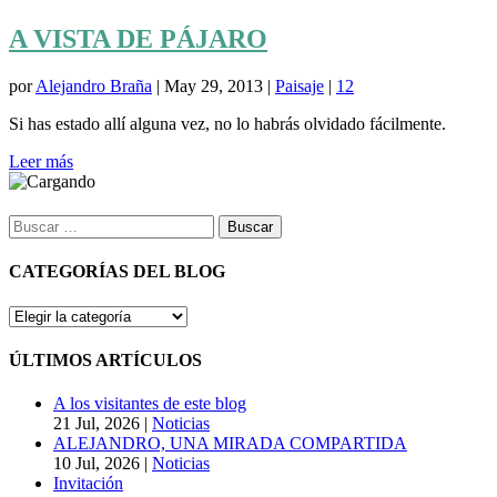
A VISTA DE PÁJARO
por
Alejandro Braña
|
May 29, 2013
|
Paisaje
|
12
Si has estado allí alguna vez, no lo habrás olvidado fácilmente.
Leer más
Buscar:
CATEGORÍAS DEL BLOG
CATEGORÍAS
DEL
BLOG
ÚLTIMOS ARTÍCULOS
A los visitantes de este blog
21 Jul, 2026
|
Noticias
ALEJANDRO, UNA MIRADA COMPARTIDA
10 Jul, 2026
|
Noticias
Invitación