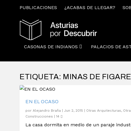
PUBLICACIONES
¿ACABAS DE LLEGAR?
SOB
CASONAS DE INDIANOS
PALACIOS DE AS
ETIQUETA:
MINAS DE FIGAR
EN EL OCASO
por
Alejandro Braña
|
Jun 2, 2015
|
Otras Arquitecturas
,
Otra
Construcciones
|
14
La casa dormita en medio de un paraje industr