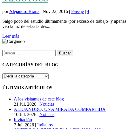
por
Alejandro Braña
|
Nov 22, 2016
|
Paisaje
|
4
Salgo poco del estudio últimamente -por exceso de trabajo- y apenas
veo la luz de estas tardes...
Leer más
Buscar:
CATEGORÍAS DEL BLOG
CATEGORÍAS
DEL
BLOG
ÚLTIMOS ARTÍCULOS
A los visitantes de este blog
21 Jul, 2026
|
Noticias
ALEJANDRO, UNA MIRADA COMPARTIDA
10 Jul, 2026
|
Noticias
Invitación
7 Jul, 2026
|
Indianos