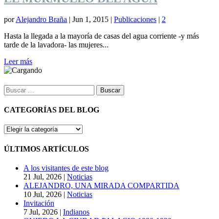
por
Alejandro Braña
|
Jun 1, 2015
|
Publicaciones
|
2
Hasta la llegada a la mayoría de casas del agua corriente -y más
tarde de la lavadora- las mujeres...
Leer más
Buscar:
CATEGORÍAS DEL BLOG
CATEGORÍAS
DEL
BLOG
ÚLTIMOS ARTÍCULOS
A los visitantes de este blog
21 Jul, 2026
|
Noticias
ALEJANDRO, UNA MIRADA COMPARTIDA
10 Jul, 2026
|
Noticias
Invitación
7 Jul, 2026
|
Indianos