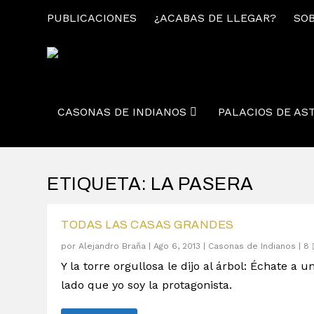
PUBLICACIONES
¿ACABAS DE LLEGAR?
SOB
CASONAS DE INDIANOS
PALACIOS DE AS
ETIQUETA:
LA PASERA
TODAS LAS CASAS GRANDES
por
Alejandro Braña
|
Ago 6, 2013
|
Casonas de Indianos
|
8
Y la torre orgullosa le dijo al árbol: Échate a u
lado que yo soy la protagonista.