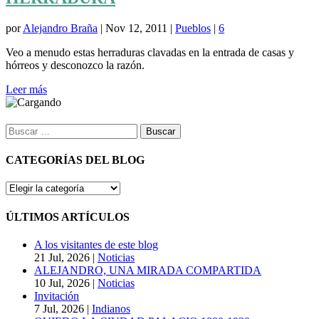
por
Alejandro Braña
|
Nov 12, 2011
|
Pueblos
|
6
Veo a menudo estas herraduras clavadas en la entrada de casas y
hórreos y desconozco la razón.
Leer más
Buscar:
CATEGORÍAS DEL BLOG
CATEGORÍAS
DEL
BLOG
ÚLTIMOS ARTÍCULOS
A los visitantes de este blog
21 Jul, 2026
|
Noticias
ALEJANDRO, UNA MIRADA COMPARTIDA
10 Jul, 2026
|
Noticias
Invitación
7 Jul, 2026
|
Indianos