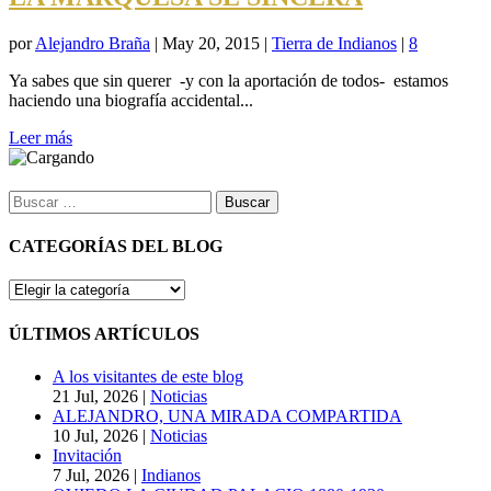
por
Alejandro Braña
|
May 20, 2015
|
Tierra de Indianos
|
8
Ya sabes que sin querer -y con la aportación de todos- estamos
haciendo una biografía accidental...
Leer más
Buscar:
CATEGORÍAS DEL BLOG
CATEGORÍAS
DEL
BLOG
ÚLTIMOS ARTÍCULOS
A los visitantes de este blog
21 Jul, 2026
|
Noticias
ALEJANDRO, UNA MIRADA COMPARTIDA
10 Jul, 2026
|
Noticias
Invitación
7 Jul, 2026
|
Indianos